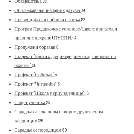
Обавјештења
381
Обиљежавање значајних датума
39
Превенција свих облика насиља
82
Програм Предшколске установе/школе пријатељи
правилне исхране (ПУППИ)
14
Продужени боравак
6
Пројекат "Брига о дјеци-заједничка одговорност и
обавеза"
50
Пројекат "Собичак"
4
Пројекат "Читалићи"
5
Пројекат "Школа у срцу заједнице"
15
Савјет ученика
25
Сарадња са локалном и широм друштвеном
заједницом
126
Сарадња са породицом
60