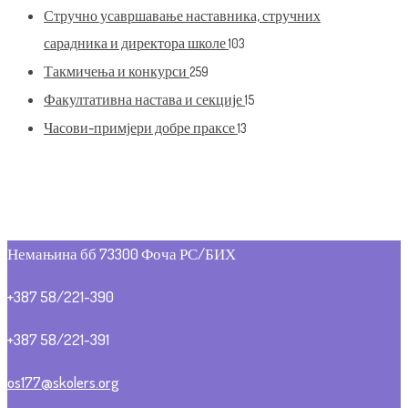
Стручно усавршавање наставника, стручних
сарадника и директора школе
103
Такмичења и конкурси
259
Факултативна настава и секције
15
Часови-примјери добре праксе
13
Немањина бб 73300 Фоча РС/БИХ
+387 58/221-390
+387 58/221-391
os177@skolers.org