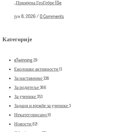
„Примјена ГеоГебре (Ge
јун 8, 2026
/
0 Comments
Категорије
eTwinning
29
Еколошке активности
13
За наставнике
338
За родитеље
366
За ученике
353
Задаци и вјежбе за ученике
3
Некатегорисано
10
Новости
621