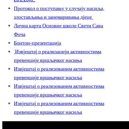
Протокол о поступању у случају насиља,
злостављања и занемаривања дјеце
Лична карта Основне школе Свети Сава
Фоча
Бонтон-презентација
Извјештај о реализацији активностима
превенције вршљачког насиња
Извјештај о реализованим активностима
превенције вршњачког насиља
Извјештај о реализованим активностима
превенције вршњачког насиља
Извјештај о реализованим активностима
превенције вршњачког насиља