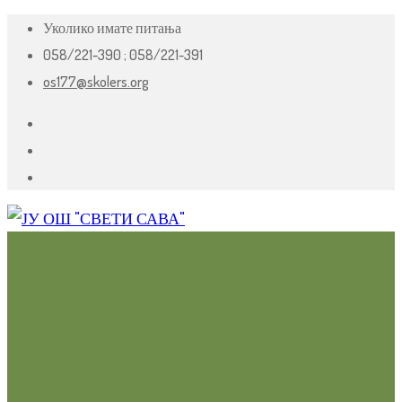
Уколико имате питања
058/221-390 ;
058/221-391
os177@skolers.org