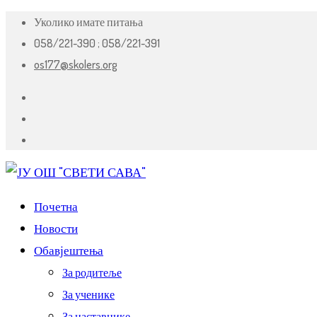
Уколико имате питања
058/221-390 ;
058/221-391
os177@skolers.org
Почетна
Новости
Обавјештења
За родитеље
За ученике
За наставнике