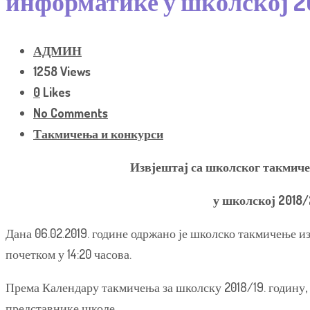
информатике у школској 20
АДМИН
1258 Views
0
Likes
No Comments
Такмичења и конкурси
Извјештај са школског такмич
у школској
2018/
Дана 06.02.2019. године одржано је школско такмичење и
почетком у 14:20 часова.
Према Календару такмичења за школску 2018/19. годину,
представнике школе.