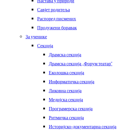
Настава у природи
Савјет родитеља
Распоред писмених
Продужени боравак
За ученике
Секција
Драмска секција
Драмска секција ,,Форум театар“
Еколошка секција
Информатичка секција
Ликовна секција
Медијска секција
Програмерска секција
Ритмичка секција
Историјско-документарна секција