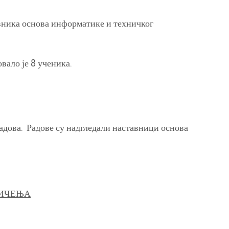
вника основа информатике и техничког
ало је 8 ученика.
адова. Радове су надгледали наставници основа
МИЧЕЊА