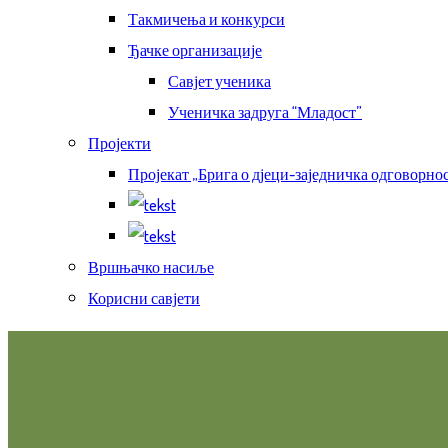
Такмичења и конкурси
Ђачке организације
Савјет ученика
Ученичка задруга “Младост”
Пројекти
Пројекат „Брига о дјеци-заједничка одговорнос
Вршњачко насиље
Корисни савјети