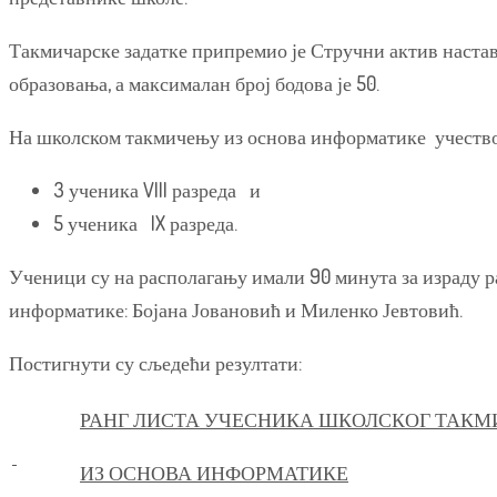
Такмичарске задатке припремио је Стручни актив наста
образовања, а максималан број бодова је 50.
На школском такмичењу из основа информатике учествов
3 ученика VIII разреда и
5 ученика IX разреда.
Ученици су на располагању имали 90 минута за израду р
информатике: Бојана Јовановић и Миленко Јевтовић.
Постигнути су сљедећи резултати:
РАНГ ЛИСТА УЧЕСНИКА ШКОЛСКОГ ТАК
ИЗ ОСНОВА ИНФОРМАТИКЕ