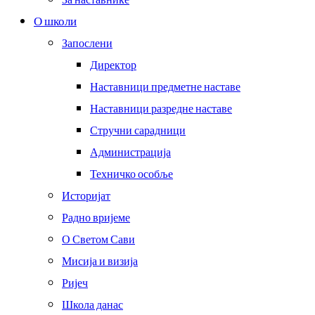
О школи
Запослени
Директор
Наставници предметне наставе
Наставници разредне наставе
Стручни сарадници
Администрација
Техничко особље
Историјат
Радно вријеме
О Светом Сави
Мисија и визија
Ријеч
Школа данас