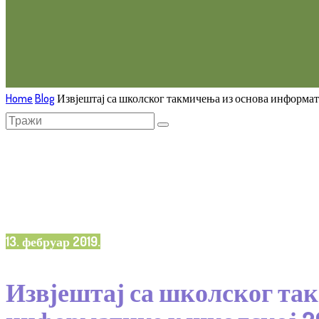
Home
Blog
Извјештај са школског такмичења из основа информат
13. фебруар 2019.
Извјештај са школског та