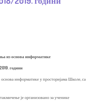
18/2019. години
ења из основа информатике
2019.
години
з основа информатике у просторијама Школе, са
 такмичење је организовано за ученике