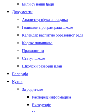
Били су наши ђаци
Документи
Анализе успјеха и владања
Годишњи програм рада школе
Календар васпитно образовног рада
Кодекс понашања
Правилници
Статут школе
Школски развојни план
Галерија
Кутак
За родитеље
Распоред информација
Екскурзије