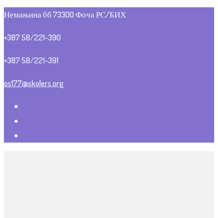
Немањина бб 73300 Фоча РС/БИХ
+387 58/221-390
+387 58/221-391
os177@skolers.org