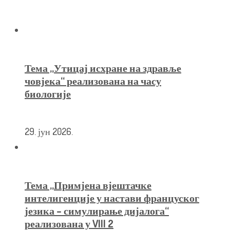
Тема ,,Утицај исхране на здравље
човјека“ реализована на часу
биологије
29. јун 2026.
Тема „Примјена вјештачке
интелигенције у настави француског
језика – симулирање дијалога“
реализована у VIII 2