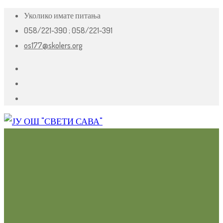
Уколико имате питања
058/221-390 ;
058/221-391
os177@skolers.org