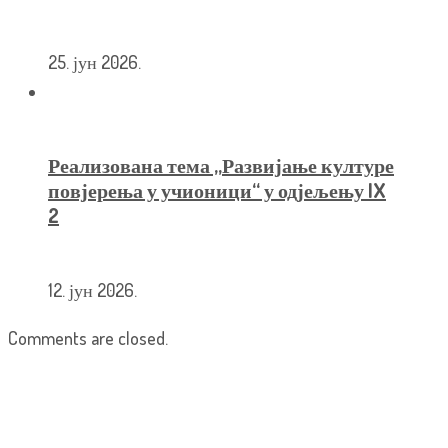
25. јун 2026.
Реализована тема „Развијање културе
повјерења у учионици“ у одјељењу IX
2
12. јун 2026.
Comments are closed.