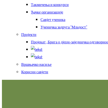
Такмичења и конкурси
Ђачке организације
Савјет ученика
Ученичка задруга “Младост”
Пројекти
Пројекат „Брига о дјеци-заједничка одговорнос
Вршњачко насиље
Корисни савјети