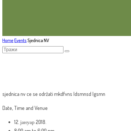
Home
Events
Sjednica NV
sjednica nv ce se održati mkdfvns ldsmnsd lgsmn
Date, Time and Venue
12. јануар 2018.
8:00 am to 6:00 pm