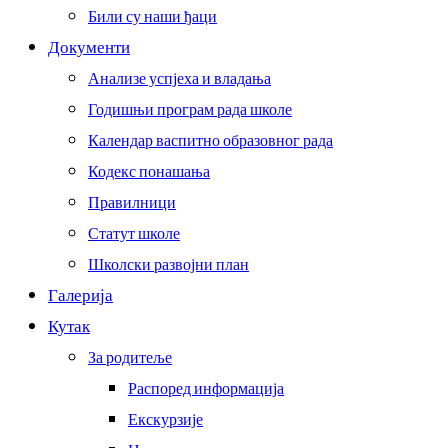
Били су наши ђаци
Документи
Анализе успјеха и владања
Годишњи програм рада школе
Календар васпитно образовног рада
Кодекс понашања
Правилници
Статут школе
Школски развојни план
Галерија
Кутак
За родитеље
Распоред информација
Екскурзије