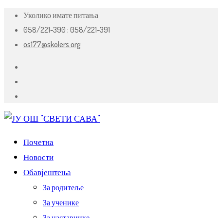
Уколико имате питања
058/221-390 ;
058/221-391
os177@skolers.org
Почетна
Новости
Обавјештења
За родитеље
За ученике
За наставнике