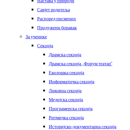
Настава у природи
Савјет родитеља
Распоред писмених
Продужени боравак
За ученике
Секција
Драмска секција
Драмска секција ,,Форум театар“
Еколошка секција
Информатичка секција
Ликовна секција
Медијска секција
Програмерска секција
Ритмичка секција
Историјско-документарна секција