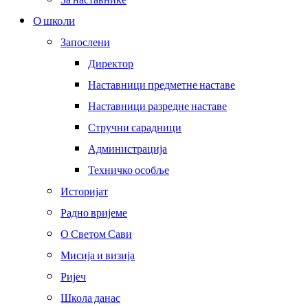
О школи
Запослени
Директор
Наставници предметне наставе
Наставници разредне наставе
Стручни сарадници
Администрација
Техничко особље
Историјат
Радно вријеме
О Светом Сави
Мисија и визија
Ријеч
Школа данас