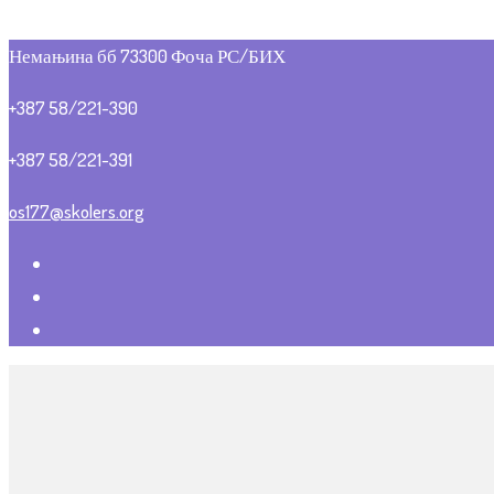
Немањина бб 73300 Фоча РС/БИХ
+387 58/221-390
+387 58/221-391
os177@skolers.org